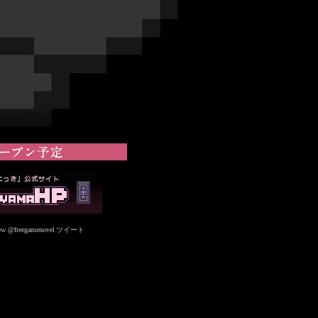
ow @freegamenovel
ツイート