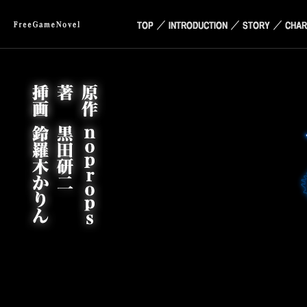
youtube
...