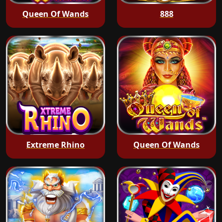
Queen Of Wands
888
Extreme Rhino
Queen Of Wands