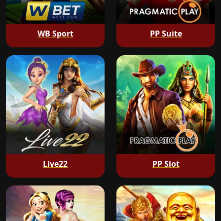
WB Sport
PP Suite
Live22
PP Slot