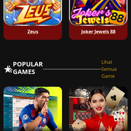
Zeus
Joker Jewels 88
Lihat
POPULAR
Semua
GAMES
Game