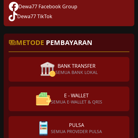
Dewa77 Facebook Group
Dewa77 TikTok
METODE
PEMBAYARAN
BANK TRANSFER
SEMUA BANK LOKAL
E - WALLET
SEMUA E-WALLET & QRIS
PULSA
SEMUA PROVIDER PULSA