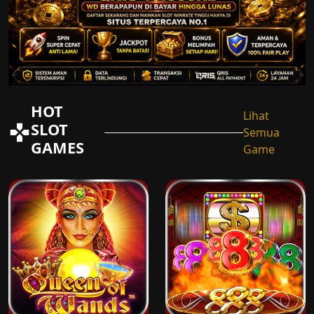
HOT
Lihat
SLOT
Semua
GAMES
Game