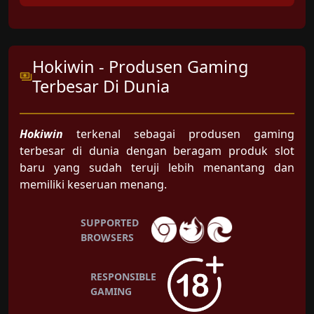
Hokiwin - Produsen Gaming
Terbesar Di Dunia
Hokiwin
terkenal sebagai produsen gaming
terbesar di dunia dengan beragam produk slot
baru yang sudah teruji lebih menantang dan
memiliki keseruan menang.
SUPPORTED
BROWSERS
RESPONSIBLE
GAMING