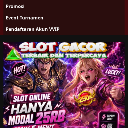
Promosi
Event Turnamen
Pendaftaran Akun VVIP