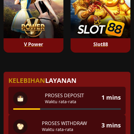
V Power
Slot88
KELEBIHAN
LAYANAN
PROSES DEPOSIT
1 mins
Waktu rata-rata
PROSES WITHDRAW
3 mins
Waktu rata-rata